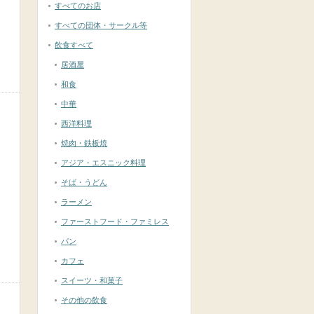
すべてのお店
すべての団体・サークル等
飲食すべて
居酒屋
和食
中華
西洋料理
焼肉・鉄板焼
アジア・エスニック料理
そば・うどん
ラーメン
ファーストフード・ファミレス
パン
カフェ
スイーツ・和菓子
その他の飲食