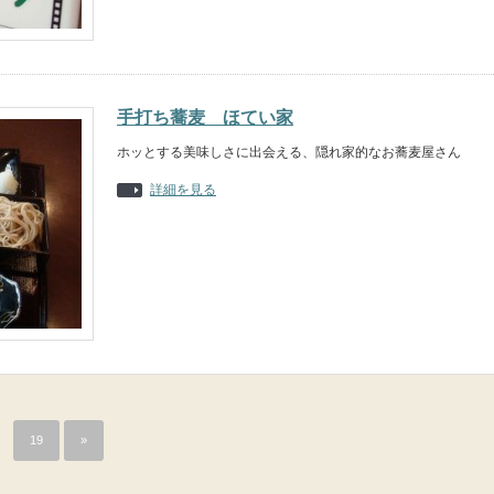
手打ち蕎麦 ほてい家
ホッとする美味しさに出会える、隠れ家的なお蕎麦屋さん
詳細を見る
19
»