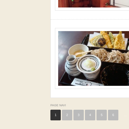
PAGE NAVI
1
2
3
4
5
6
…