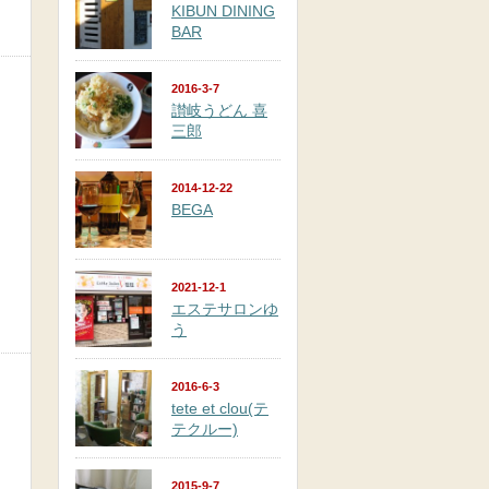
KIBUN DINING
BAR
2016-3-7
讃岐うどん 喜
三郎
2014-12-22
BEGA
2021-12-1
エステサロンゆ
う
2016-6-3
tete et clou(テ
テクルー)
2015-9-7