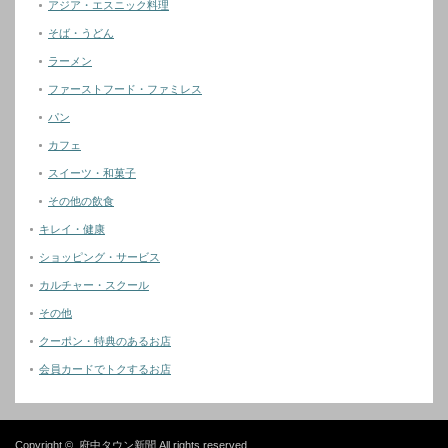
アジア・エスニック料理
そば・うどん
ラーメン
ファーストフード・ファミレス
パン
カフェ
スイーツ・和菓子
その他の飲食
キレイ・健康
ショッピング・サービス
カルチャー・スクール
その他
クーポン・特典のあるお店
会員カードでトクするお店
Copyright ©
府中タウン新聞
All rights reserved.