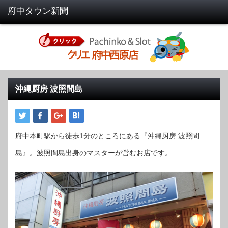
沖縄厨房 波照間島
府中本町駅から徒歩1分のところにある『沖縄厨房 波照間
島』。波照間島出身のマスターが営むお店です。