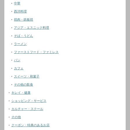
中華
西洋料理
焼肉・鉄板焼
アジア・エスニック料理
そば・うどん
ラーメン
ファーストフード・ファミレス
パン
カフェ
スイーツ・和菓子
その他の飲食
キレイ・健康
ショッピング・サービス
カルチャー・スクール
その他
クーポン・特典のあるお店