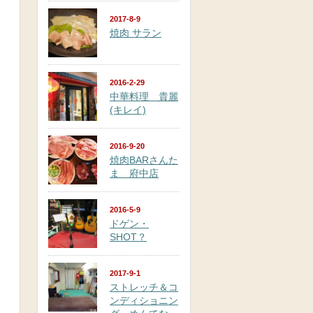
2017-8-9
焼肉 サラン
2016-2-29
中華料理 貴麗
(キレイ)
2016-9-20
焼肉BARさんた
ま 府中店
2016-5-9
ドゲン・
SHOT？
2017-9-1
ストレッチ＆コ
ンディショニン