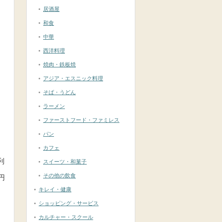
居酒屋
和食
中華
西洋料理
焼肉・鉄板焼
アジア・エスニック料理
そば・うどん
ラーメン
ファーストフード・ファミレス
パン
カフェ
利
スイーツ・和菓子
その他の飲食
円
キレイ・健康
ショッピング・サービス
カルチャー・スクール