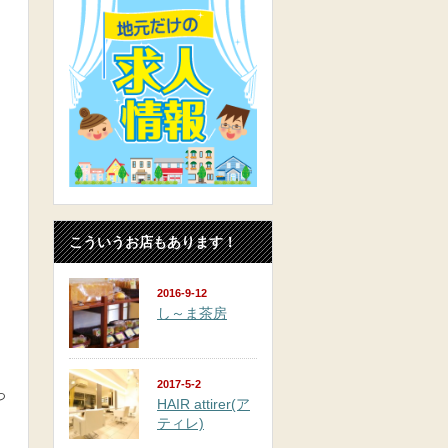
こういうお店もあります！
2016-9-12
し～ま茶房
2017-5-2
っ
HAIR attirer(ア
ティレ)