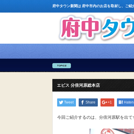
府中タウン新聞は 府中市内のお店を取材し、ご紹
エビス 分倍河原総本店
Tweet
Share
+1
Haten
今回ご紹介するのは、分倍河原駅を出て