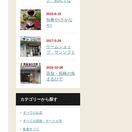
グ めんてな
2015-6-10
旬肴や(さかな
や)
2017-5-24
ゲームショッ
プ サンソフト
2016-10-28
高知・長崎の魚
まるひで
カテゴリーから探す
すべてのお店
すべての団体・サークル等
飲食すべて