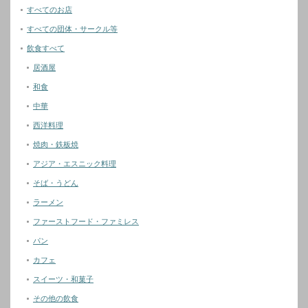
すべてのお店
すべての団体・サークル等
飲食すべて
居酒屋
和食
中華
西洋料理
焼肉・鉄板焼
アジア・エスニック料理
そば・うどん
ラーメン
ファーストフード・ファミレス
パン
カフェ
スイーツ・和菓子
その他の飲食