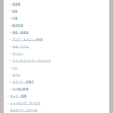
居酒屋
和食
中華
西洋料理
焼肉・鉄板焼
アジア・エスニック料理
そば・うどん
ラーメン
ファーストフード・ファミレス
パン
カフェ
スイーツ・和菓子
その他の飲食
キレイ・健康
ショッピング・サービス
カルチャー・スクール